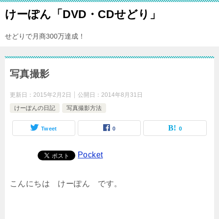
けーぽん「DVD・CDせどり」
せどりで月商300万達成！
写真撮影
更新日：
2015年2月2日
公開日：
2014年8月31日
けーぽんの日記
写真撮影方法
Tweet
0
0
Pocket
こんにちは けーぽん です。