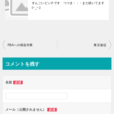
すんごいピンチです つづき・・・まだ続いてます
(~_~;)
投
FBAへの発送作業
東京遠征
稿
ナ
コメントを残す
ビ
ゲ
名前
必須
ー
シ
ョ
ン
メール（公開されません）
必須