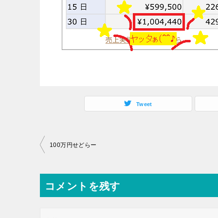
Tweet
投
100万円せどらー
稿
ナ
コメントを残す
ビ
ゲ