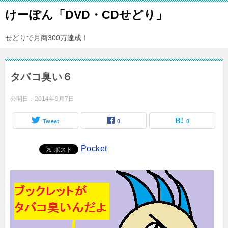
けーぽん「DVD・CDせどり」
せどりで月商300万達成！
タバコ臭い６
公開日：
2014年9月7日
Tweet
0
0
Pocket