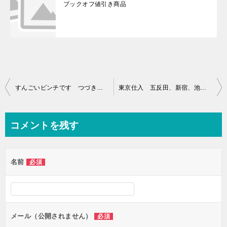
ブックオフ値引き商品
投
すんごいピンチです つづき・・・Amazonから回答来ました
東京仕入 五反田、新宿、池袋、いろいろ回りました
稿
ナ
コメントを残す
ビ
ゲ
名前
必須
ー
シ
ョ
ン
メール（公開されません）
必須