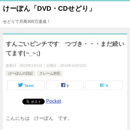
けーぽん「DVD・CDせどり」
せどりで月商300万達成！
すんごいピンチです つづき・・・まだ続い
てます(~_~;)
更新日：
2015年2月1日
公開日：
2014年10月13日
けーぽんの日記
クレーム対応
Tweet
0
0
Pocket
こんにちは けーぽん です。