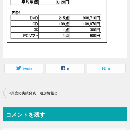
Tweet
0
0
投
9月度の実績発表 追加情報というか・・・改訂です
稿
ナ
コメントを残す
ビ
ゲ