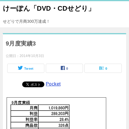
けーぽん「DVD・CDせどり」
せどりで月商300万達成！
9月度実績3
公開日：
2014年10月3日
Tweet
0
0
Pocket