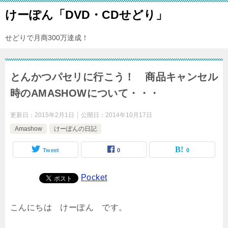
けーぽん「DVD・CDせどり」
せどりで月商300万達成！
とんかつパセリに行こう！ 商品キャンセル
時のAMASHOWについて・・・
更新日：
2015年2月1日
公開日：
2014年10月17日
Amashow
けーぽんの日記
Tweet
0
0
Pocket
こんにちは けーぽん です。