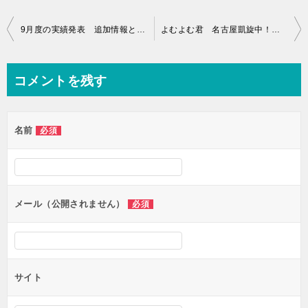
投
9月度の実績発表 追加情報というか・・・改訂です
よむよむ君 名古屋凱旋中！ そういえば・・・評価「１」もらってました(^^;)
稿
ナ
コメントを残す
ビ
ゲ
名前
必須
ー
シ
ョ
ン
メール（公開されません）
必須
サイト