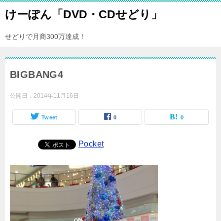
けーぽん「DVD・CDせどり」
せどりで月商300万達成！
BIGBANG4
公開日：
2014年11月16日
Tweet
0
0
Pocket