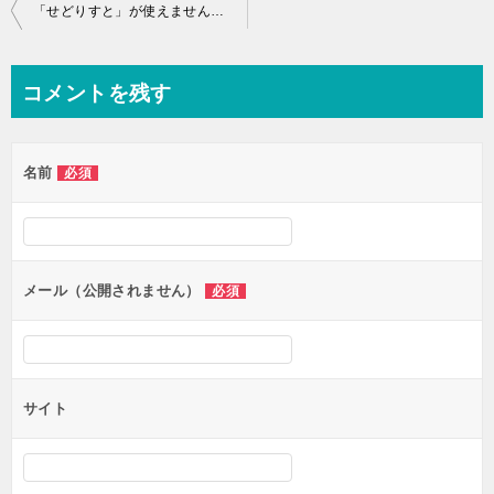
投
「せどりすと」が使えません 11月16日
稿
ナ
コメントを残す
ビ
ゲ
名前
必須
ー
シ
ョ
ン
メール（公開されません）
必須
サイト