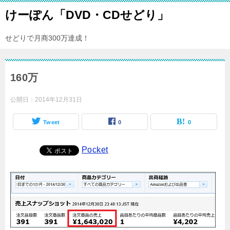
けーぽん「DVD・CDせどり」
せどりで月商300万達成！
160万
公開日：
2014年12月31日
Tweet
0
0
Pocket