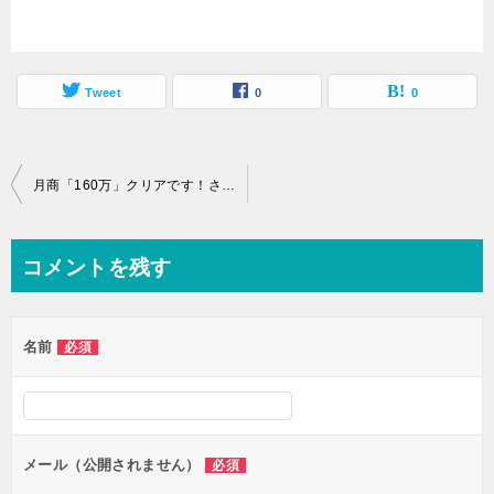
Tweet
0
0
投
月商「160万」クリアです！さぁ、あと一日記録をどこまで伸ばせるか？頑張ります12月31日
稿
ナ
コメントを残す
ビ
ゲ
名前
必須
ー
シ
ョ
ン
メール（公開されません）
必須