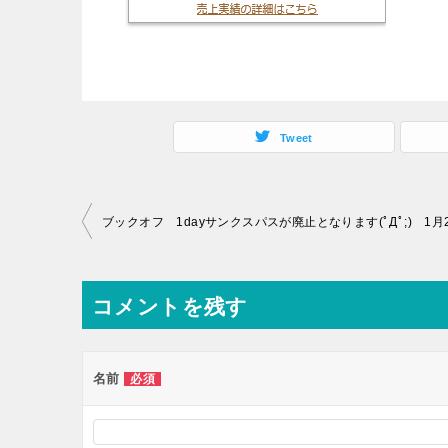
Tweet
投
ブックオフ 1dayサンクスパスが廃止となります(ﾟДﾟ;) 1月
稿
ナ
コメントを残す
ビ
ゲ
ー
名前
必須
シ
ョ