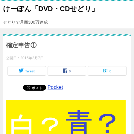
けーぽん「DVD・CDせどり」
せどりで月商300万達成！
確定申告①
公開日：
2015年3月7日
Tweet
0
0
Pocket