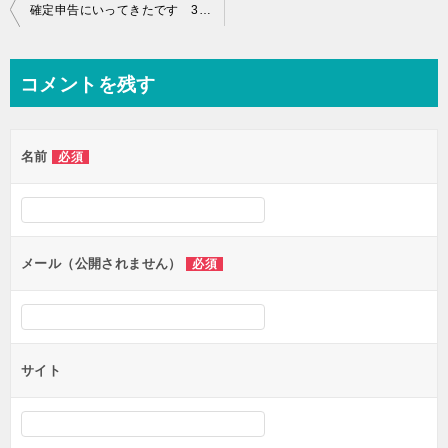
投
確定申告にいってきたです 3月7日
稿
ナ
コメントを残す
ビ
ゲ
名前
必須
ー
シ
ョ
ン
メール（公開されません）
必須
サイト