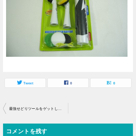
Tweet
0
0
投
最強せどりツールをゲットしました(^^)/６月２１日
稿
ナ
コメントを残す