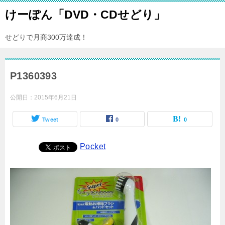
けーぽん「DVD・CDせどり」
せどりで月商300万達成！
P1360393
公開日：
2015年6月21日
Tweet
0
0
Pocket