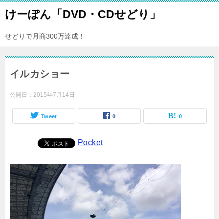
けーぽん「DVD・CDせどり」
せどりで月商300万達成！
イルカショー
公開日：
2015年7月14日
Tweet
0
0
Pocket