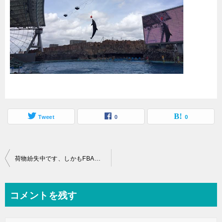
Tweet
0
0
投
荷物紛失中です、しかもFBA倉庫内で(^^; 7月14日
稿
ナ
コメントを残す
ビ
ゲ