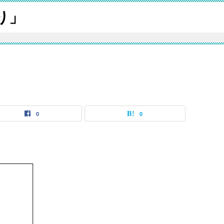
り」
0
0