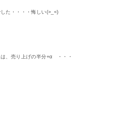
た・・・・悔しい(>_<)
は、売り上げの半分+α ・・・