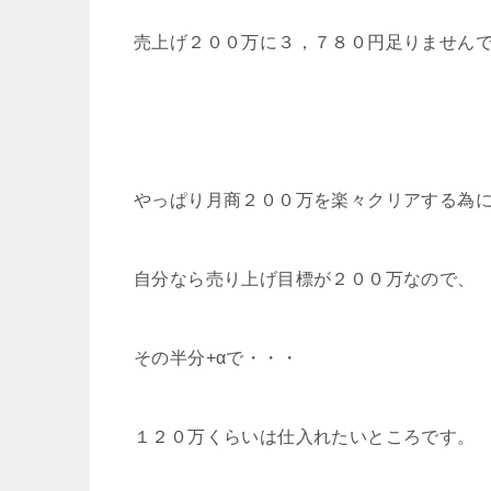
売上げ２００万に３，７８０円足りませんでし
やっぱり月商２００万を楽々クリアする為に
自分なら売り上げ目標が２００万なので、
その半分+αで・・・
１２０万くらいは仕入れたいところです。