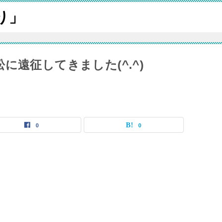
り」
に遠征してきました(^.^)
0
0