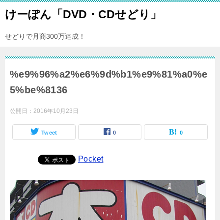
けーぽん「DVD・CDせどり」
せどりで月商300万達成！
%e9%96%a2%e6%9d%b1%e9%81%a0%e
5%be%8136
公開日：
2016年10月23日
Tweet
0
0
Pocket