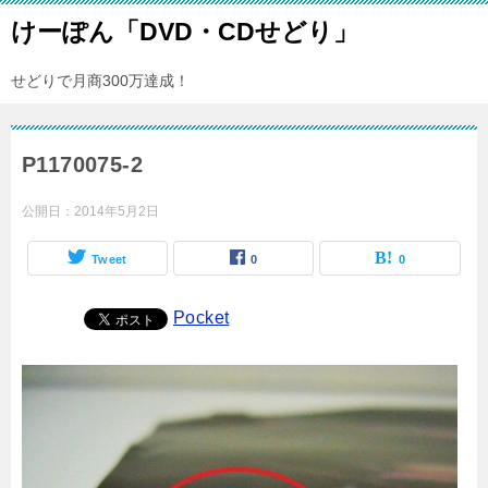
けーぽん「DVD・CDせどり」
せどりで月商300万達成！
P1170075-2
公開日：
2014年5月2日
Tweet
0
0
Pocket