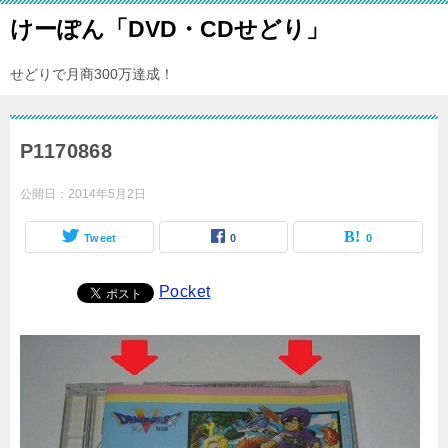
けーぽん「DVD・CDせどり」
せどりで月商300万達成！
P1170868
公開日：
2014年5月2日
Tweet
0
0
Pocket