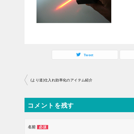
Tweet
投
(より道)仕入れ効率化のアイテム紹介
稿
ナ
コメントを残す
ビ
ゲ
ー
名前
必須