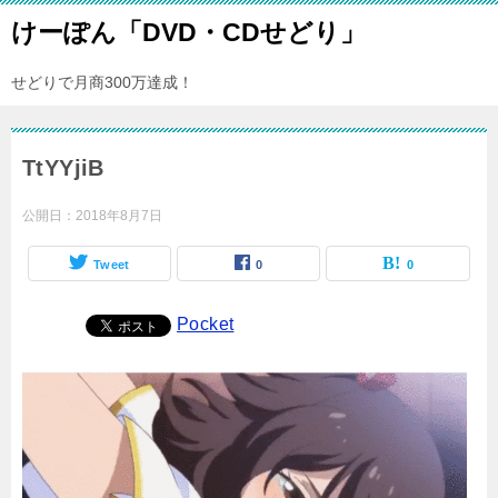
けーぽん「DVD・CDせどり」
せどりで月商300万達成！
TtYYjiB
公開日：
2018年8月7日
Tweet
0
0
Pocket