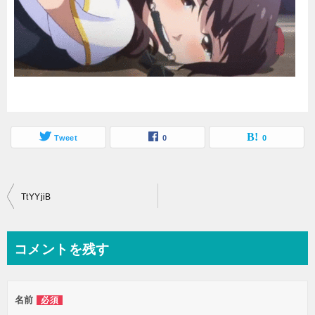
Tweet
0
0
投
TtYYjiB
稿
ナ
コメントを残す
ビ
ゲ
名前
必須
ー