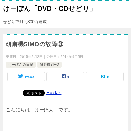
けーぽん「DVD・CDせどり」
せどりで月商300万達成！
研磨機SIMOの故障③
更新日：
2015年2月2日
公開日：
2014年9月5日
けーぽんの日記
研磨機SIMO
Tweet
0
0
Pocket
こんにちは けーぽん です。