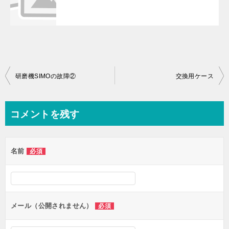
投
研磨機SIMOの故障②
交換用ケース
稿
ナ
コメントを残す
ビ
ゲ
名前
必須
ー
シ
ョ
ン
メール（公開されません）
必須