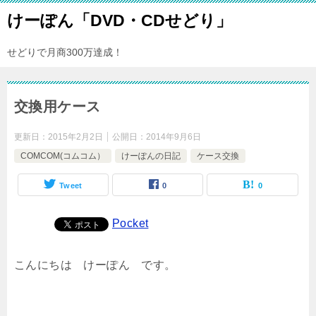
けーぽん「DVD・CDせどり」
せどりで月商300万達成！
交換用ケース
更新日：
2015年2月2日
公開日：
2014年9月6日
COMCOM(コムコム）
けーぽんの日記
ケース交換
Tweet
0
0
Pocket
こんにちは けーぽん です。