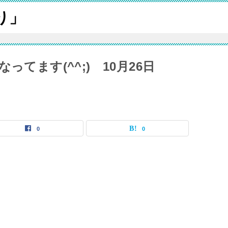
り」
てます(^^;) 10月26日
0
0