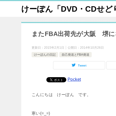
けーぽん「DVD・CDせど
またFBA出荷先が大阪 堺になっ
更新日：
2015年2月1日
公開日：
2014年10月26日
けーぽんの日記
自己発送とFBA発送
Tweet
Pocket
こんにちは けーぽん です。
寒い(=_=)