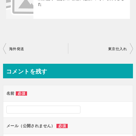
た
投
海外発送
東京仕入れ
稿
ナ
コメントを残す
ビ
ゲ
名前
必須
ー
シ
ョ
ン
メール（公開されません）
必須