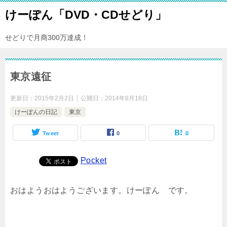
けーぽん「DVD・CDせどり」
せどりで月商300万達成！
東京遠征
更新日：
2015年2月2日
公開日：
2014年8月18日
けーぽんの日記
東京
Tweet
0
0
Pocket
おはようおはようございます。けーぽん です。