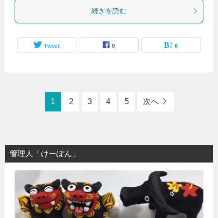
続きを読む
Tweet
0
0
1
2
3
4
5
次へ
管理人「けーぽん」