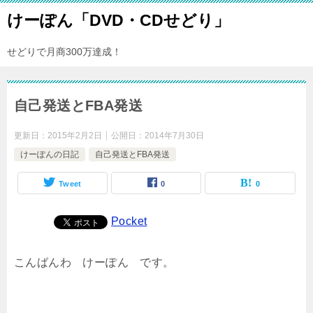
けーぽん「DVD・CDせどり」
せどりで月商300万達成！
自己発送とFBA発送
更新日：
2015年2月2日
公開日：
2014年7月30日
けーぽんの日記
自己発送とFBA発送
Tweet
0
0
Pocket
こんばんわ けーぽん です。